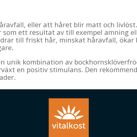
avfall, eller att håret blir matt och livlös
ler som ett resultat av till exempel amning 
idrar till friskt hår, minskat håravfall, öka
gare.
en unik kombination av bockhornsklöverfrö
rväxt en positiv stimulans. Den rekommend
ader.