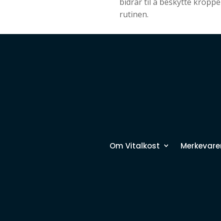
bidrar til å beskytte kroppe
rutinen.
Om Vitalkost
Merkevare