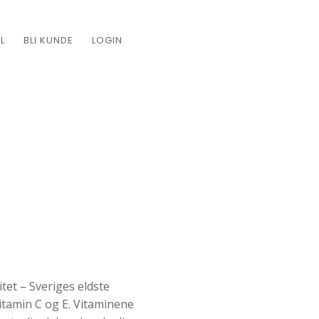
L
BLI KUNDE
LOGIN
tet – Sveriges eldste
itamin C og E. Vitaminene