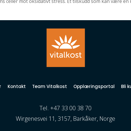
ns celler mot oksidativt stress. Et tilskudd som kan være en 
r
Kontakt
Team Vitalkost
Opplæringsportal
Bli 
Tel. +47 33 00 38 70
Wirgenesvei 11, 3157, Barkåker, Norge