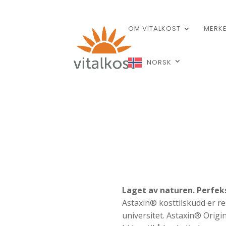
OM VITALKOST
MERK
NORSK
Laget av naturen. Perfek
Astaxin® kosttilskudd er re
universitet. Astaxin® Orig