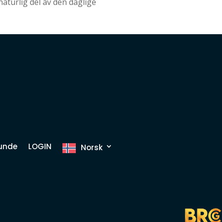
naturlig del av den daglige
kunde
LOGIN
Norsk