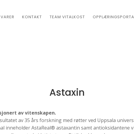
EVARER
KONTAKT
TEAM VITALKOST
OPPLÆRINGSPORTA
Astaxin
sjonert av vitenskapen.
sultatet av 35 års forskning med røtter ved Uppsala universi
inal inneholder AstaReal® astaxantin samt antioksidantene v