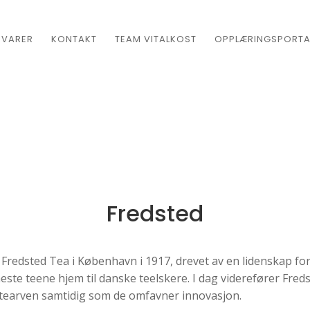
EVARER
KONTAKT
TEAM VITALKOST
OPPLÆRINGSPORTA
Fredsted
redsted Tea i København i 1917, drevet av en lidenskap for
este teene hjem til danske teelskere. I dag viderefører Fre
 tearven samtidig som de omfavner innovasjon.