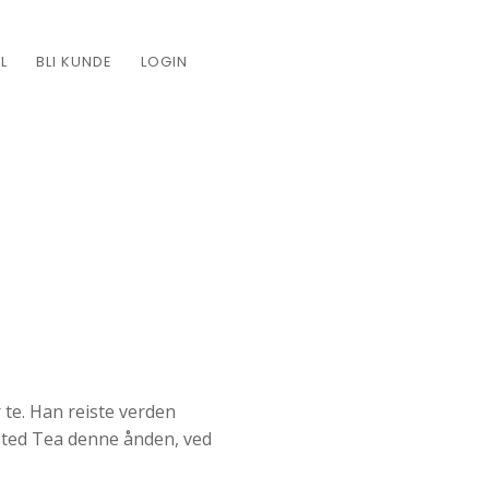
L
BLI KUNDE
LOGIN
 te. Han reiste verden
dsted Tea denne ånden, ved