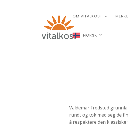
OM VITALKOST
MERK
NORSK
Valdemar Fredsted grunnla F
rundt og tok med seg de fin
å respektere den klassiske