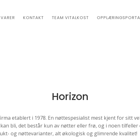
EVARER
KONTAKT
TEAM VITALKOST
OPPLÆRINGSPORTA
Horizon
irma etablert i 1978. En nøttespesialist mest kjent for sitt
n bli, det består kun av nøtter eller frø, og i noen tilfeller e
ukt- og nøttevarianter, alt økologisk og glimrende kvalitet!