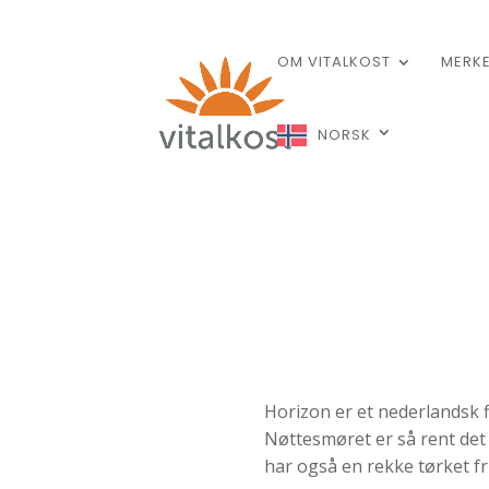
OM VITALKOST
MERK
NORSK
Horizon er et nederlandsk f
Nøttesmøret er så rent det ka
har også en rekke tørket fr