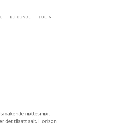
L
BLI KUNDE
LOGIN
 velsmakende nøttesmør.
r det tilsatt salt. Horizon