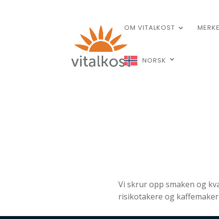
OM VITALKOST
MERK
NORSK
Vi skrur opp smaken og kvali
risikotakere og kaffemaker