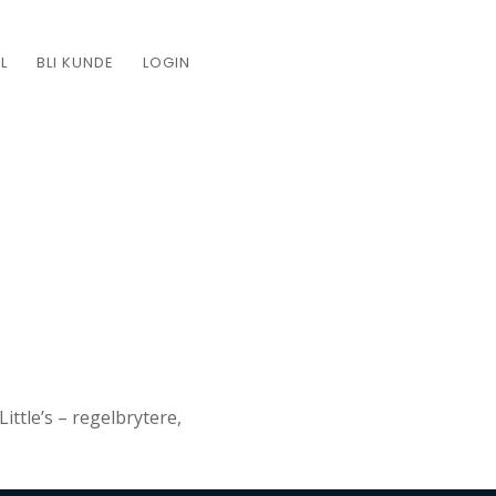
L
BLI KUNDE
LOGIN
Little’s – regelbrytere,