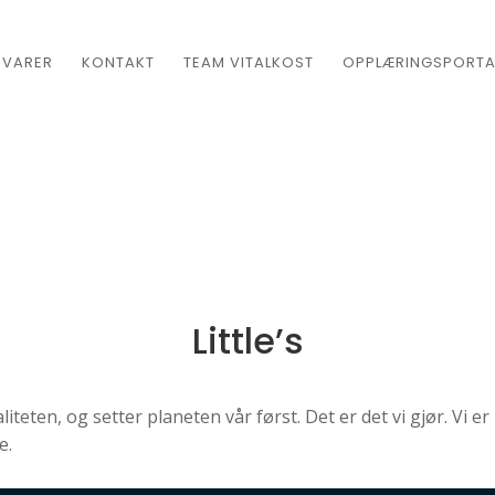
EVARER
KONTAKT
TEAM VITALKOST
OPPLÆRINGSPORTA
Little’s
teten, og setter planeten vår først. Det er det vi gjør. Vi er 
e.