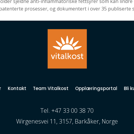
lder sjeldne anti-inflammatoriske fettsyrer som kan lindre
 patenterte prosesser, og dokumentert i over 35 publiserte 
r
Kontakt
Team Vitalkost
Opplæringsportal
Bli 
Tel. +47 33 00 38 70
Wirgenesvei 11, 3157, Barkåker, Norge