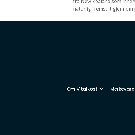
fra New Zealand som inneho
naturlig fremstilt gjennom
Om Vitalkost
Merkevare