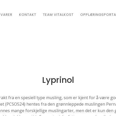
EVARER
KONTAKT
TEAM VITALKOST
OPPLÆRINGSPORTA
Lyprinol
rakt fra en spesiell type musling, som er kjent for å være go
ktet (PCSO524) hentes fra den grønnleppede muslingen Pern
innes mange forskjellige muslingarter, men det er kun de