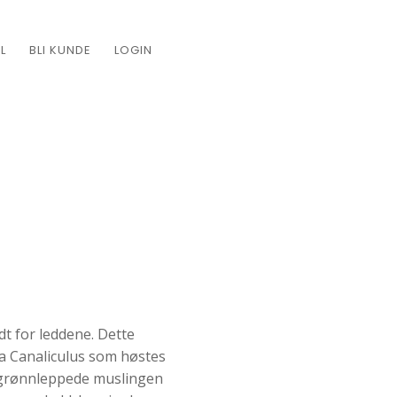
L
BLI KUNDE
LOGIN
dt for leddene. Dette
a Canaliculus som høstes
n grønnleppede muslingen