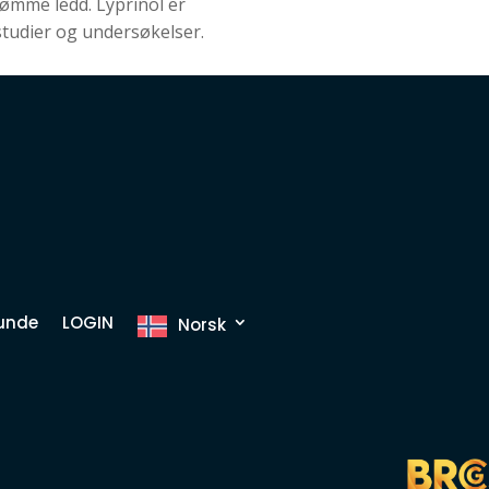
 ømme ledd. Lyprinol er
studier og undersøkelser.
kunde
LOGIN
Norsk