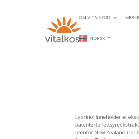
OM VITALKOST
MERK
NORSK
Lyprinol inneholder et ekst
patenterte fettsyreekstra
utenfor New Zealand. Det f