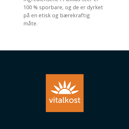
100 % sporbare, og de er dyrket
på en etisk og bærekraftig
måte.